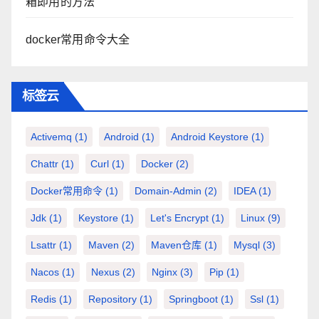
箱即用的方法
docker常用命令大全
标签云
Activemq
(1)
Android
(1)
Android Keystore
(1)
Chattr
(1)
Curl
(1)
Docker
(2)
Docker常用命令
(1)
Domain-Admin
(2)
IDEA
(1)
Jdk
(1)
Keystore
(1)
Let's Encrypt
(1)
Linux
(9)
Lsattr
(1)
Maven
(2)
Maven仓库
(1)
Mysql
(3)
Nacos
(1)
Nexus
(2)
Nginx
(3)
Pip
(1)
Redis
(1)
Repository
(1)
Springboot
(1)
Ssl
(1)